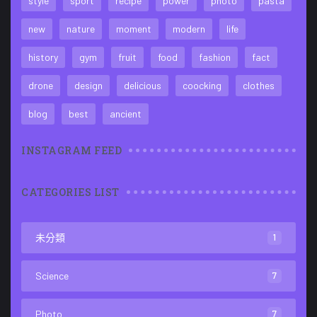
style
sport
recipe
power
photo
pasta
new
nature
moment
modern
life
history
gym
fruit
food
fashion
fact
drone
design
delicious
coocking
clothes
blog
best
ancient
INSTAGRAM FEED
CATEGORIES LIST
未分類
1
Science
7
Photo
7