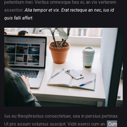
petentium mei. Veritus omnesque has ei, an vix verterem
assentior.
Alia tempor et vix. Erat recteque an nec, ius id
quis falli affert.
Ius eu theophrastus consectetuer, sea in persius pertinax.
Ut pro assum volumus suscipit. Vidit exerci cum an.
Cum