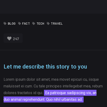
BLOG
FACT
TECH
TRAVEL
247
Let me describe this story to you
Lorem ipsum dolor sit amet, mea movet epicuri cu, iisque
maluisset ei cum. Cu tale principes intellegebat mea, rebum
dolores tractatos id qui.
Ea patrioque sadipscing vix, an
duo animal reprehendunt. Quo nihil urbanitas ad.