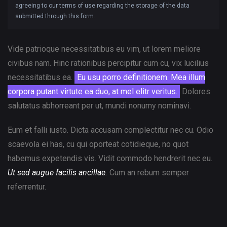
agreeing to our terms of use regarding the storage of the data
submitted through this form.
Vide patrioque necessitatibus eu vim, ut lorem meliore
civibus nam. Hinc rationibus percipitur cum cu, vix lucilius
necessitatibus ea.
Eu usu porro definitionem. Mea illum
corpora putant virtute ea duo, at mel elitr veritus.
Dolores
salutatus abhorreant per ut, mundi nonumy nominavi.
Eum et falli iusto. Dicta accusam complectitur nec cu. Odio
scaevola ei has, cu qui oporteat cotidieque, no quot
habemus expetendis vis. Vidit commodo hendrerit nec eu.
Ut sed augue facilis ancillae.
Cum an rebum semper
referrentur.