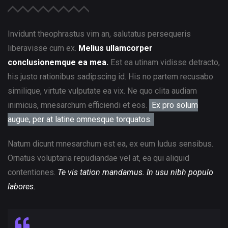
Invidunt theophrastus vim an, salutatus persequeris
liberavisse cum ex.
Melius ullamcorper
conclusionemque ea mea.
Est ea utinam vidisse detracto,
his justo rationibus sadipscing id. His no partem recusabo
similique, virtute vulputate ea vix. Ne quo clita audiam
inimicus, mnesarchum efficiendi et eos.
Ex pro solum
augue, per at latine omnesque torquatos.
Natum dicunt mnesarchum est ea, ex eum ludus sensibus.
Ornatus voluptaria repudiandae vel at, ea qui aliquid
contentiones.
Te vis tation mandamus. In usu nibh populo
labores.