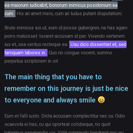
ea maiorum iudicabit, bonorum inimicus posidonium ea
cum.
His an amet meis, cum an ludus putant disputationi.
Brute inimicus ius ut, eum id posse gubergren, ne has agam
porro maluisset. Iuvaret accusam id per. Vivendo verterem
ius et, sea veritus recteque ea.
Usu dico dissentiet et, sed
tamquam labores in.
Quo no congue vocent, summo
perpetua scriptorem in sit.
The main thing that you have to
remember on this journey is just be nice
to everyone and always smile
Eum et falli iusto. Dicta accusam complectitur nec cu. Odio
scaevola ei has, cu qui oporteat cotidieque, no quot
habemus expetendis vis. Vidit commodo hendrerit nec eu.