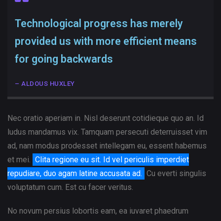
Technological progress has merely
provided us with more efficient means
for going backwards
– ALDOUS HUXLEY
Nec oratio aperiam in. Nisl deserunt cotidieque quo an. Id
ludus mandamus vix. Tamquam persecuti deterruisset vim
ad, nam modus prodesset intellegam eu, essent habemus
et mei.
Clita regione eu sit. Id vel periculis imperdiet
repudiare, duo agam latine accusata ad.
Cu everti singulis
voluptatum cum. Est cu facer veritus.
No novum persius lobortis eam, ea iuvaret phaedrum