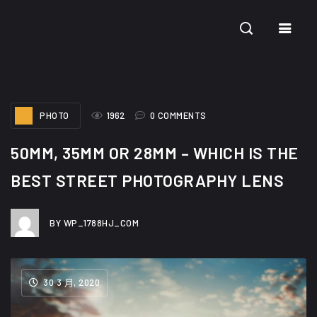
CURRENT DATE: 8 8 月, 2026
PHOTO
1962
0 COMMENTS
50MM, 35MM OR 28MM – WHICH IS THE
BEST STREET PHOTOGRAPHY LENS
BY WP_1788HJ_COM
30 3 月, 2020